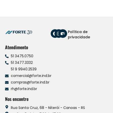
Política de
privacidade
Atendimento
51 3475.0750
51 3477.3332
51 9 9940.2539
comercial@forte.ind.br
compras@forte.ind.br
rh@forte.ind.br
Nos encontre
Rua Santa Cruz, 68 - Niterói - Canoas - RS