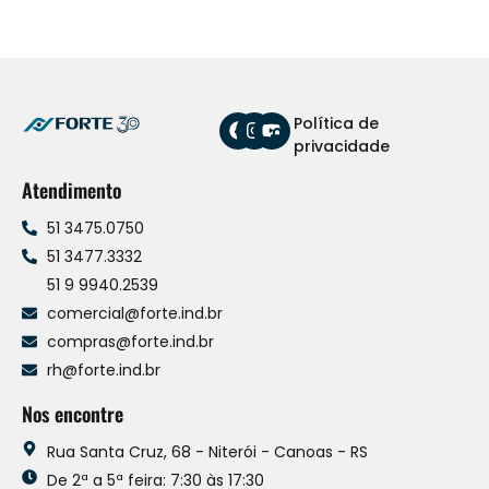
Política de
privacidade
Atendimento
51 3475.0750
51 3477.3332
51 9 9940.2539
comercial@forte.ind.br
compras@forte.ind.br
rh@forte.ind.br
Nos encontre
Rua Santa Cruz, 68 - Niterói - Canoas - RS
De 2ª a 5ª feira: 7:30 às 17:30