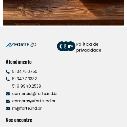
Política de
privacidade
Atendimento
51 3475.0750
51 3477.3332
51 9 9940.2539
comercial@forte.ind.br
compras@forte.ind.br
rh@forte.ind.br
Nos encontre